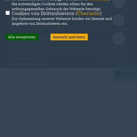
CDU Kreisverband Gütersloh
Die notwendigen Cookies werden allein für den
ordnungsgemäßen Gebrauch der Webseite benötigt.
Cookies von Drittanbietern (
Übersicht
)
Zur Optimierung unserer Webseite binden wir Dienste und
CDU NRW
Angebote von Drittanbietern ein.
Alle akzeptieren
Auswahl speichern
CDU Deutschlands
@2026 CDU-Stadtverband
Realisation: Sharkness Media
Borgholzhausen
GmbH & Co. KG
Alle Rechte vorbehalten.