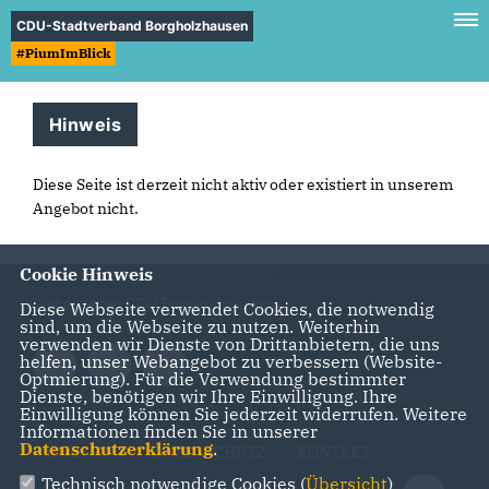
CDU-Stadtverband Borgholzhausen
#PiumImBlick
Hinweis
Diese Seite ist derzeit nicht aktiv oder existiert in unserem
Angebot nicht.
Cookie Hinweis
Webseite der CDU Borgholzhausen
Diese Webseite verwendet Cookies, die notwendig
sind, um die Webseite zu nutzen. Weiterhin
verwenden wir Dienste von Drittanbietern, die uns
helfen, unser Webangebot zu verbessern (Website-
Optmierung). Für die Verwendung bestimmter
Dienste, benötigen wir Ihre Einwilligung. Ihre
Einwilligung können Sie jederzeit widerrufen. Weitere
Informationen finden Sie in unserer
Datenschutzerklärung
.
IMPRESSUM
DATENSCHUTZ
KONTAKT
Technisch notwendige Cookies (
Übersicht
)