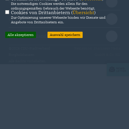
CDU Kreisverband Gütersloh
Die notwendigen Cookies werden allein für den
ordnungsgemäßen Gebrauch der Webseite benötigt.
Cookies von Drittanbietern (
Übersicht
)
Zur Optimierung unserer Webseite binden wir Dienste und
CDU NRW
Angebote von Drittanbietern ein.
Alle akzeptieren
Auswahl speichern
CDU Deutschlands
@2026 CDU-Stadtverband
Realisation: Sharkness Media
Borgholzhausen
GmbH & Co. KG
Alle Rechte vorbehalten.