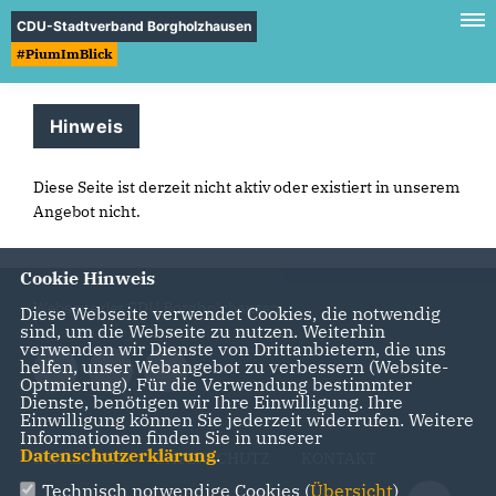
CDU-Stadtverband Borgholzhausen
#PiumImBlick
Hinweis
Diese Seite ist derzeit nicht aktiv oder existiert in unserem
Angebot nicht.
Cookie Hinweis
Webseite der CDU Borgholzhausen
Diese Webseite verwendet Cookies, die notwendig
sind, um die Webseite zu nutzen. Weiterhin
verwenden wir Dienste von Drittanbietern, die uns
helfen, unser Webangebot zu verbessern (Website-
Optmierung). Für die Verwendung bestimmter
Dienste, benötigen wir Ihre Einwilligung. Ihre
Einwilligung können Sie jederzeit widerrufen. Weitere
Informationen finden Sie in unserer
Datenschutzerklärung
.
IMPRESSUM
DATENSCHUTZ
KONTAKT
Technisch notwendige Cookies (
Übersicht
)